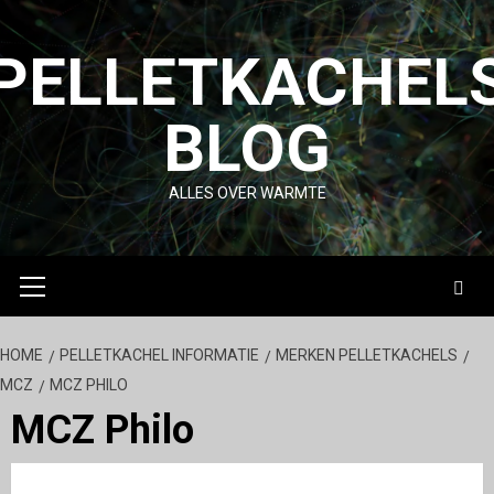
Skip
to
PELLETKACHEL
content
BLOG
ALLES OVER WARMTE
Primary
Menu
HOME
PELLETKACHEL INFORMATIE
MERKEN PELLETKACHELS
MCZ
MCZ PHILO
MCZ Philo