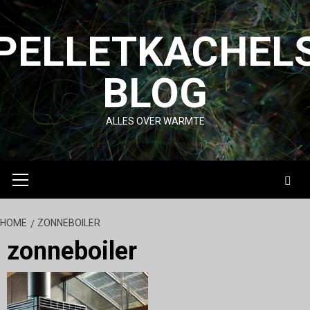
Skip
to
PELLETKACHEL
content
BLOG
ALLES OVER WARMTE
Primary
Menu
HOME
ZONNEBOILER
zonneboiler